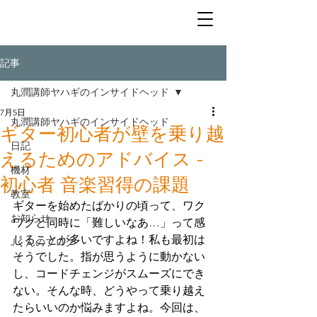
YahaGuitar
記事
丸潤講師ヤハギのインサイドヘッド
7月5日
丸潤講師ヤハギのインサイドヘッド
ギター初心者が壁を乗り越
日記
えるためのアドバイス -
機材
初心者 音楽習得の課題
教室
ギターを始めたばかりの頃って、ワク
お知らせ
ワクと同時に「難しいなあ…」って感
じることが多いですよね！私も最初は
Jくんのブログ
そうでした。指が思うように動かない
し、コードチェンジがスムーズにでき
ない。そんな時、どうやって乗り越え
たらいいのか悩みますよね。今回は、