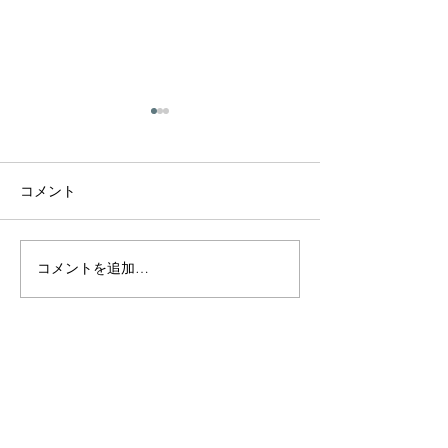
コメント
コメントを追加…
初心者向け ウクレレ選択
宮城で楽器 修理
- ウクレレ初心者のための
ンスを依頼する
選び方入門
ント